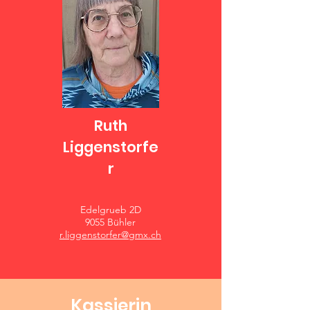
Ruth
Liggenstorfe
r
Edelgrueb 2D
9055 Bühler
r.liggenstorfer@gmx.ch
Kassierin