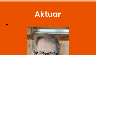
Aktuar
Erwin Sager
Trogenerstrasse 43
9055 Bühler
erwin.sager@bluewin.c