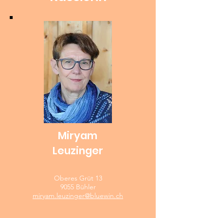
Miryam
Leuzinger
Oberes Grüt 13
9055 Bühler
miryam.leuzinger@bluewin.ch