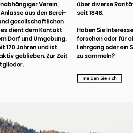
 unabhängiger Verein,
über diverse Raritä
s Anlässe aus den Berei-
seit 1848.
und gesellschaftlichen
Dies dient dem Kontakt
Haben Sie Interesse
em Dorf und Umgebung.
forschen oder für e
it 170 Jahren und ist
Lehrgang oder ein 
aktiv geblieben. Zur Zeit
zu sammeln?
tglieder.
melden Sie sich