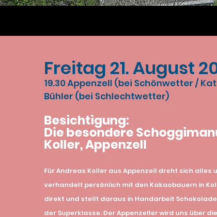
Freitag 21. August 2
19.30 Appenzell (bei Schönwetter / Kat
Bühler (bei Schlechtwetter)
Besichtigung:
Die besondere Schoggiman
Koller, Appenzell
Für Andreas Koller aus Appenzell dreht sich alles 
verhandelt persönlich mit den Kakaobauern in Kol
direkt und stellt daraus in Handarbeit Schokolad
der Superklasse. Der Appenzeller wird uns über d