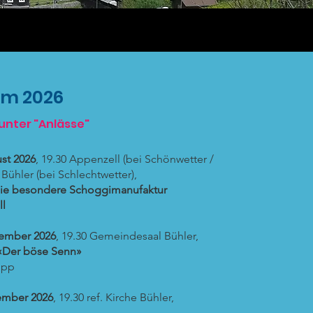
mm 2026
 unter "A
nlässe"
ust 2026
, 19.30 Appenzell (bei Schönwetter /
l Bühler (bei Schlechtwetter),
Die besondere Schoggimanufaktur
ll
tember 2026
, 19.30 Gemeindesaal Bühler,
 «Der böse Senn»
opp
ember 2026
, 19.30 ref. Kirche Bühler,