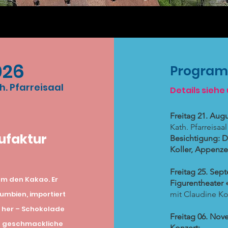
026
Progra
h. Pfarreisaal
Details siehe
Freitag 21. Aug
Kath. Pfarreisaa
ufaktur
Besichtigung: 
Koller, Appenze
Freitag 25. Sep
um den Kakao. Er
Figurentheater
umbien, importiert
mit Claudine K
e her – Schokolade
Freitag 06. Nov
ie geschmackliche
Konzert: