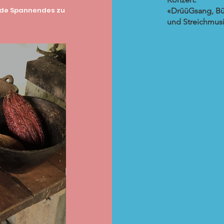
ünde Spannendes zu
«DrüüGsang, Bü
und Streichmus